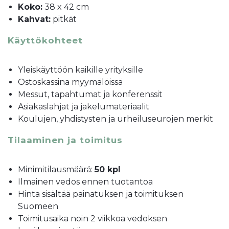
Koko:
38 x 42 cm
Kahvat:
pitkät
Käyttökohteet
Yleiskäyttöön kaikille yrityksille
Ostoskassina myymälöissä
Messut, tapahtumat ja konferenssit
Asiakaslahjat ja jakelumateriaalit
Koulujen, yhdistysten ja urheiluseurojen merkit
Tilaaminen ja toimitus
Minimitilausmäärä:
50 kpl
Ilmainen vedos ennen tuotantoa
Hinta sisältää painatuksen ja toimituksen
Suomeen
Toimitusaika noin 2 viikkoa vedoksen