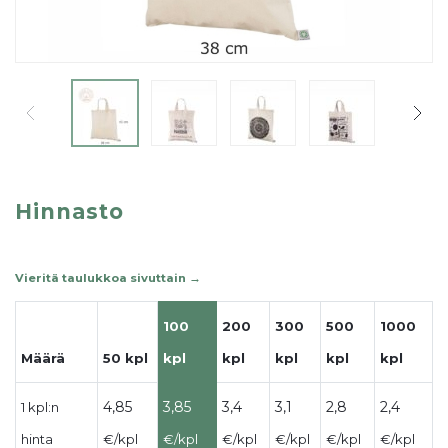
Hinnasto
100
200
300
500
1000
Määrä
50 kpl
kpl
kpl
kpl
kpl
kpl
4,85
3,85
3,4
3,1
2,8
2,4
1 kpl:n
hinta