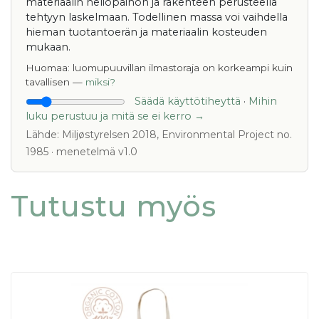
materiaalin neliöpainon ja rakenteen perusteella
tehtyyn laskelmaan. Todellinen massa voi vaihdella
hieman tuotantoerän ja materiaalin kosteuden
mukaan.
Huomaa: luomupuuvillan ilmastoraja on korkeampi kuin
tavallisen —
miksi?
Säädä käyttötiheyttä
·
Mihin
luku perustuu ja mitä se ei kerro →
Lähde: Miljøstyrelsen 2018, Environmental Project no.
1985 · menetelmä v1.0
Tutustu myös