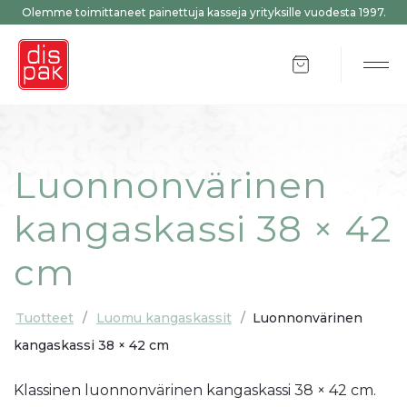
Olemme toimittaneet painettuja kasseja yrityksille vuodesta 1997.
Tuotteet ostosk
Tog
Luonnonvärinen
kangaskassi 38 × 42
cm
Tuotteet
/
Luomu kangaskassit
/
Luonnonvärinen
kangaskassi 38 × 42 cm
Klassinen luonnonvärinen kangaskassi 38 × 42 cm.