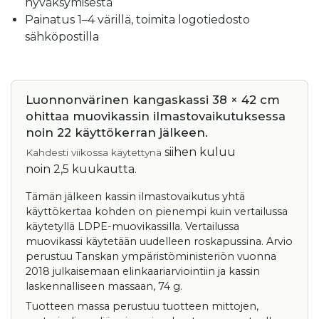
hyväksymisestä
Painatus 1–4 värillä, toimita logotiedosto
sähköpostilla
Luonnonvärinen kangaskassi 38 × 42 cm
ohittaa muovikassin ilmastovaikutuksessa
noin 22 käyttökerran jälkeen.
siihen kuluu
Kahdesti viikossa käytettynä
noin 2,5 kuukautta
.
Tämän jälkeen kassin ilmastovaikutus yhtä
käyttökertaa kohden on pienempi kuin vertailussa
käytetyllä LDPE-muovikassilla. Vertailussa
muovikassi käytetään uudelleen roskapussina. Arvio
perustuu Tanskan ympäristöministeriön vuonna
2018 julkaisemaan elinkaariarviointiin ja kassin
laskennalliseen massaan, 74 g.
Tuotteen massa perustuu tuotteen mittojen,