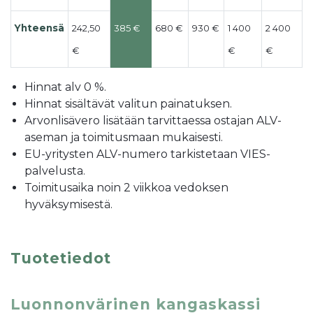
Yhteensä
242,50
385 €
680 €
930 €
1 400
2 400
€
€
€
Hinnat alv 0 %.
Hinnat sisältävät valitun painatuksen.
Arvonlisävero lisätään tarvittaessa ostajan ALV-
aseman ja toimitusmaan mukaisesti.
EU-yritysten ALV-numero tarkistetaan VIES-
palvelusta.
Toimitusaika noin 2 viikkoa vedoksen
hyväksymisestä.
Tuotetiedot
Luonnonvärinen kangaskassi