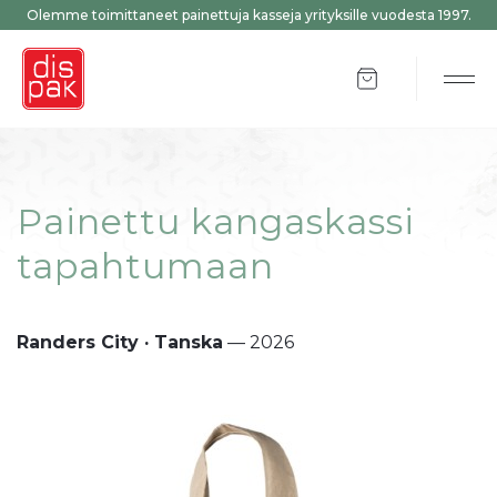
Olemme toimittaneet painettuja kasseja yrityksille vuodesta 1997.
Tuotteet ostosk
Tog
Painettu kangaskassi
tapahtumaan
Randers City · Tanska
— 2026