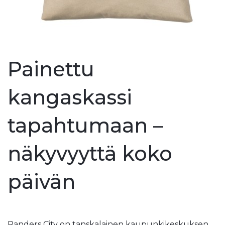
Painettu
kangaskassi
tapahtumaan –
näkyvyyttä koko
päivän
Randers City on tanskalainen kaupunkikeskuksen